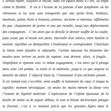
L’Artiste répète, toujours et encore, dans cet espace dédié à l’Art, où règne
calme et fluidité… Il est à l’écoute de la justesse d’une symphonie où les
vibrations et les sons sont transportés par une petite brise, brûleurs,
meuleuse, palan, boite à boutons, potence, enclume et marteau, sifflements
du gaz, claquements de portes et eau qui ruissèle, jusqu’aux déplacements
des compagnons… C’est alors que se dévoile le dernier souffle de la coulée,
juste avant que le moule soit plein, intervalle d'un silence, entre lumière et
matière, équilibre ou déséquilibre s’établissent et correspondent. Cherchant
la limite entre faisable et infaisable, l’artiste repousse les frontières des
moules pour arriver au point de rupture, tout devient, alors, si fragile...
Simplifiant et épurant avec ce même engagement, c’est alors qu’il plonge
dans cette cire perdue, la traite et la maltraite, jusqu’à ce que surgisse la
dentelle du métal.
L’objectif étant là, l’instantané d’une alchimie pensée...
À cet instant tout s’accélère, entre souffle et battement du cœur, il traque la
rapidité, moment névralgique, où seules les mains mènent la danse vers
l’instant de légèreté maîtrisée. L’exploration de l’infime épaisseur de la
feuille de métal ou de papier débute, le tout se froisse déclenchant presque
la fracture, c’est à ce moment précis que les gravures figées dans le